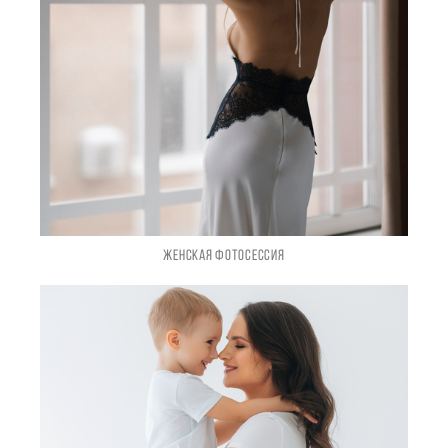
ЖЕНСКАЯ ФОТОСЕССИЯ