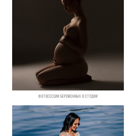
ФОТОСЕССИИ БЕРЕМЕННЫХ В СТУДИИ